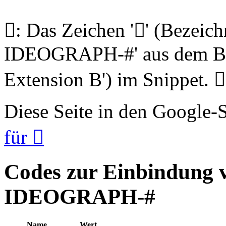
𩧋: Das Zeichen '𩧋' (Beze
IDEOGRAPH-#' aus dem Blo
Extension B') im Snippet. 𩧋
Diese Seite in den Google
für 𩧋
Codes zur Einbindung
IDEOGRAPH-#
Name
Wert