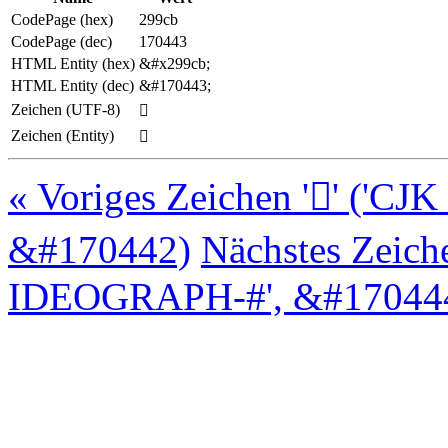
CodePage (hex)
299cb
CodePage (dec)
170443
HTML Entity (hex)
&#x299cb;
HTML Entity (dec)
&#170443;
Zeichen (UTF-8)
𩧋
Zeichen (Entity)
𩧋
« Voriges Zeichen '𩧊' (
&#170442)
Nächstes Zeich
IDEOGRAPH-#', &#170444