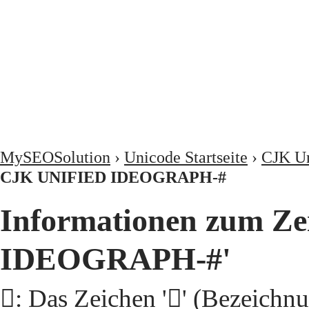
MySEOSolution
›
Unicode Startseite
›
CJK Un
CJK UNIFIED IDEOGRAPH-#
Informationen zum Ze
IDEOGRAPH-#'
𩦇: Das Zeichen '𩦇' (Beze