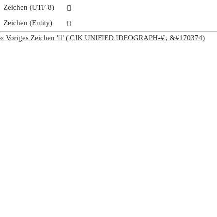
Zeichen (UTF-8)
𩦇
Zeichen (Entity)
𩦇
« Voriges Zeichen '𩦆' ('CJK UNIFIED IDEOGRAPH-#', &#170374)