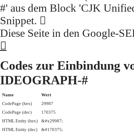
#' aus dem Block 'CJK Unifie
Snippet. 𩦇
Diese Seite in den Google-S
𩦇
Codes zur Einbindung 
IDEOGRAPH-#
Name
Wert
CodePage (hex)
29987
CodePage (dec)
170375
HTML Entity (hex)
&#x29987;
HTML Entity (dec)
&#170375;