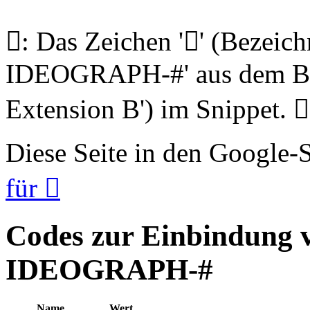
𩦀: Das Zeichen '𩦀' (Beze
IDEOGRAPH-#' aus dem Blo
Extension B') im Snippet. 𩦀
Diese Seite in den Google
für 𩦀
Codes zur Einbindung
IDEOGRAPH-#
Name
Wert