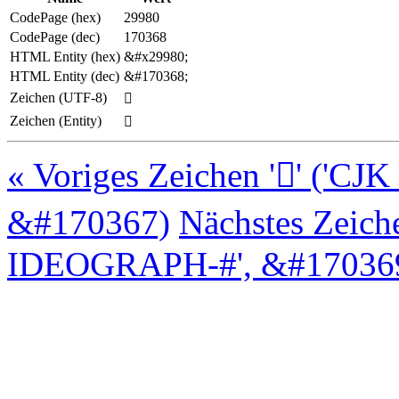
CodePage (hex)
29980
CodePage (dec)
170368
HTML Entity (hex)
&#x29980;
HTML Entity (dec)
&#170368;
Zeichen (UTF-8)
𩦀
Zeichen (Entity)
𩦀
« Voriges Zeichen '𩥿' (
&#170367)
Nächstes Zeich
IDEOGRAPH-#', &#170369