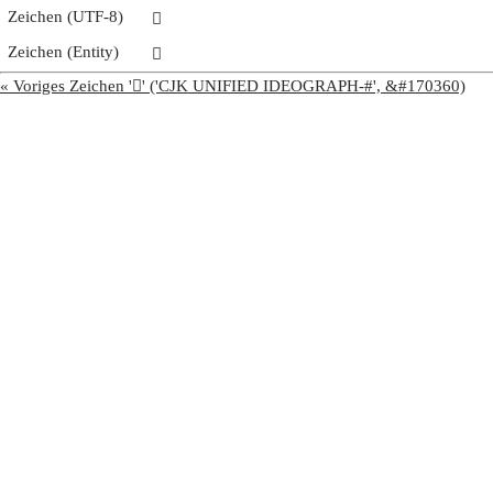
Zeichen (UTF-8)
𩥹
Zeichen (Entity)
𩥹
« Voriges Zeichen '𩥸' ('CJK UNIFIED IDEOGRAPH-#', &#170360)