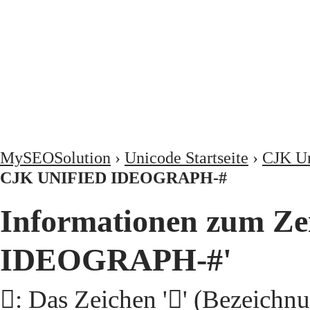
MySEOSolution
›
Unicode Startseite
›
CJK Un
CJK UNIFIED IDEOGRAPH-#
Informationen zum Ze
IDEOGRAPH-#'
𩥹: Das Zeichen '𩥹' (Beze