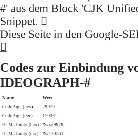
#' aus dem Block 'CJK Unifie
Snippet. 𩥹
Diese Seite in den Google-S
𩥹
Codes zur Einbindung 
IDEOGRAPH-#
Name
Wert
CodePage (hex)
29979
CodePage (dec)
170361
HTML Entity (hex)
&#x29979;
HTML Entity (dec)
&#170361;