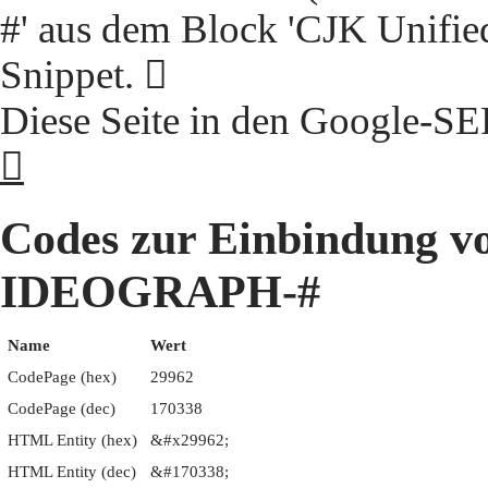
#' aus dem Block 'CJK Unifie
Snippet. 𩥢
Diese Seite in den Google-S
𩥢
Codes zur Einbindung 
IDEOGRAPH-#
Name
Wert
CodePage (hex)
29962
CodePage (dec)
170338
HTML Entity (hex)
&#x29962;
HTML Entity (dec)
&#170338;