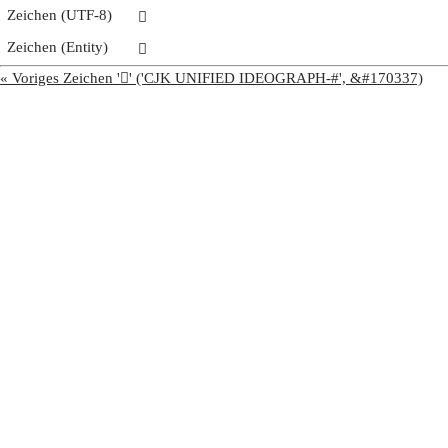
Zeichen (UTF-8)
𩥢
Zeichen (Entity)
𩥢
« Voriges Zeichen '𩥡' ('CJK UNIFIED IDEOGRAPH-#', &#170337)