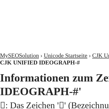
MySEOSolution
›
Unicode Startseite
›
CJK Un
CJK UNIFIED IDEOGRAPH-#
Informationen zum Ze
IDEOGRAPH-#'
𩥢: Das Zeichen '𩥢' (Beze