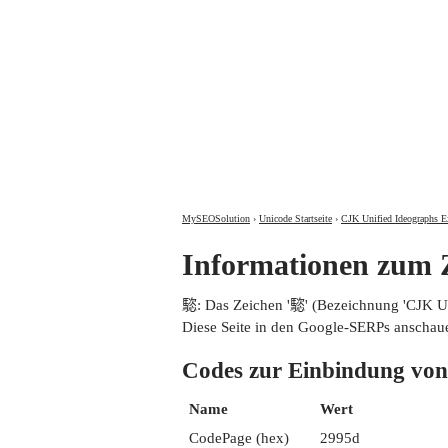
MySEOSolution
›
Unicode Startseite
›
CJK Unified Ideographs E
Informationen zum
𩥝: Das Zeichen '𩥝' (Bezeichnung 'CJK
Diese Seite in den Google-SERPs anschau
Codes zur Einbindung 
Name
Wert
CodePage (hex)
2995d