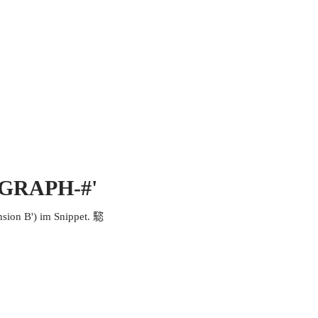
 MICH
KONTAKT UND IMPRESSUM
EOGRAPH-#'
ion B') im Snippet. 𩥝