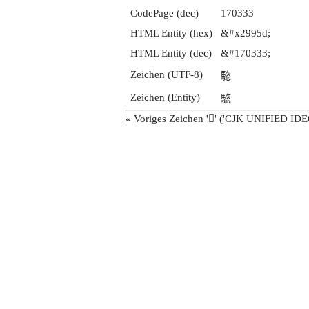
CodePage (dec)
170333
HTML Entity (hex)
&#x2995d;
HTML Entity (dec)
&#170333;
Zeichen (UTF-8)
𩥝
Zeichen (Entity)
𩥝
« Voriges Zeichen '𩥜' ('CJK UNIFIED 