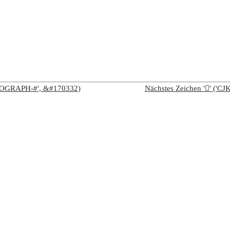
IDEOGRAPH-#', &#170332)
Nächstes Zeichen '𩥞' (