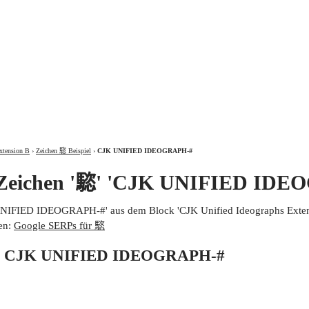
ÜBER
xtension B
›
Zeichen 𩥝 Beispiel
›
CJK UNIFIED IDEOGRAPH-#
 Zeichen '𩥝' 'CJK UNIFIED ID
 UNIFIED IDEOGRAPH-#' aus dem Block 'CJK Unified Ideographs Extens
en:
Google SERPs für 𩥝
von CJK UNIFIED IDEOGRAPH-#