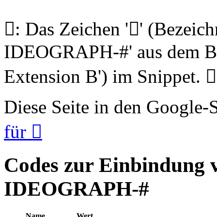
𩥕: Das Zeichen '𩥕' (Beze
IDEOGRAPH-#' aus dem Blo
Extension B') im Snippet. 𩥕
Diese Seite in den Google
für 𩥕
Codes zur Einbindung
IDEOGRAPH-#
Name
Wert