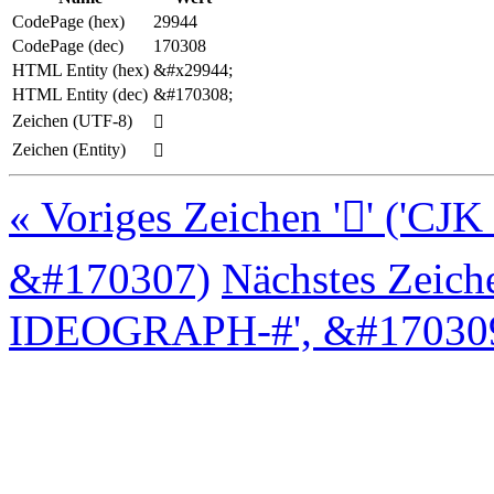
CodePage (hex)
29944
CodePage (dec)
170308
HTML Entity (hex)
&#x29944;
HTML Entity (dec)
&#170308;
Zeichen (UTF-8)
𩥄
Zeichen (Entity)
𩥄
« Voriges Zeichen '𩥃' (
&#170307)
Nächstes Zeich
IDEOGRAPH-#', &#170309