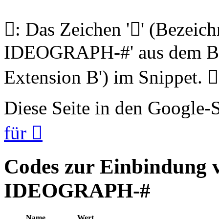
𩥄: Das Zeichen '𩥄' (Beze
IDEOGRAPH-#' aus dem Blo
Extension B') im Snippet. 𩥄
Diese Seite in den Google
für 𩥄
Codes zur Einbindung
IDEOGRAPH-#
Name
Wert