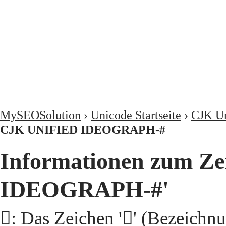
MySEOSolution
›
Unicode Startseite
›
CJK Un
CJK UNIFIED IDEOGRAPH-#
Informationen zum Ze
IDEOGRAPH-#'
𩤳: Das Zeichen '𩤳' (Beze