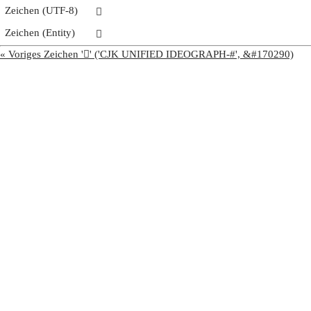
Zeichen (UTF-8)
𩤳
Zeichen (Entity)
𩤳
« Voriges Zeichen '𩤲' ('CJK UNIFIED IDEOGRAPH-#', &#170290)