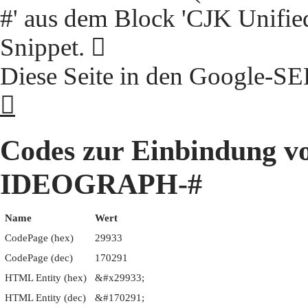
#' aus dem Block 'CJK Unifie
Snippet. 𩤳
Diese Seite in den Google-S
𩤳
Codes zur Einbindung 
IDEOGRAPH-#
Name
Wert
CodePage (hex)
29933
CodePage (dec)
170291
HTML Entity (hex)
&#x29933;
HTML Entity (dec)
&#170291;