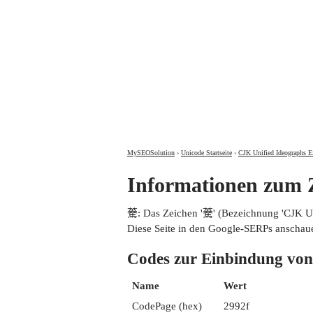
MySEOSolution
›
Unicode Startseite
›
CJK Unified Ideographs E
Informationen zum
𩤯: Das Zeichen '𩤯' (Bezeichnung 'CJK
Diese Seite in den Google-SERPs anschau
Codes zur Einbindung 
Name
Wert
CodePage (hex)
2992f