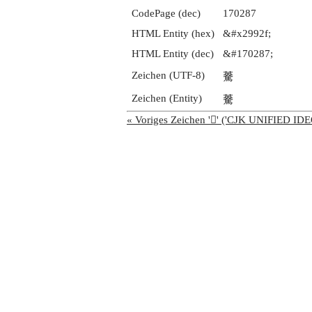
CodePage (dec)
170287
HTML Entity (hex)
&#x2992f;
HTML Entity (dec)
&#170287;
Zeichen (UTF-8)
𩤯
Zeichen (Entity)
𩤯
« Voriges Zeichen '𩤮' ('CJK UNIFIED 