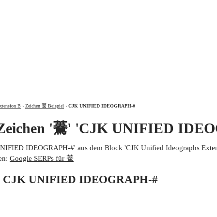
ÜBER
xtension B
›
Zeichen 𩤯 Beispiel
›
CJK UNIFIED IDEOGRAPH-#
 Zeichen '𩤯' 'CJK UNIFIED ID
 UNIFIED IDEOGRAPH-#' aus dem Block 'CJK Unified Ideographs Extens
en:
Google SERPs für 𩤯
von CJK UNIFIED IDEOGRAPH-#