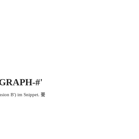
 MICH
KONTAKT UND IMPRESSUM
EOGRAPH-#'
ion B') im Snippet. 𩤯