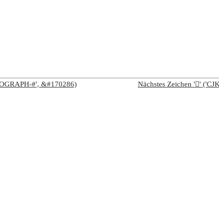
IDEOGRAPH-#', &#170286)
Nächstes Zeichen '𩤰' (