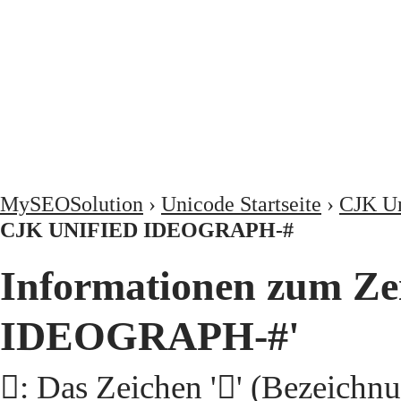
MySEOSolution
›
Unicode Startseite
›
CJK Un
CJK UNIFIED IDEOGRAPH-#
Informationen zum Ze
IDEOGRAPH-#'
𩣽: Das Zeichen '𩣽' (Beze