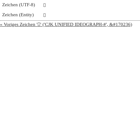
Zeichen (UTF-8)
𩣽
Zeichen (Entity)
𩣽
« Voriges Zeichen '𩣼' ('CJK UNIFIED IDEOGRAPH-#', &#170236)