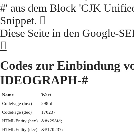
#' aus dem Block 'CJK Unifie
Snippet. 𩣽
Diese Seite in den Google-S
𩣽
Codes zur Einbindung 
IDEOGRAPH-#
Name
Wert
CodePage (hex)
298fd
CodePage (dec)
170237
HTML Entity (hex)
&#x298fd;
HTML Entity (dec)
&#170237;