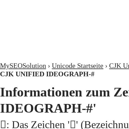
MySEOSolution
›
Unicode Startseite
›
CJK Un
CJK UNIFIED IDEOGRAPH-#
Informationen zum Ze
IDEOGRAPH-#'
𩣗: Das Zeichen '𩣗' (Beze