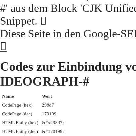
#' aus dem Block 'CJK Unifie
Snippet. 𩣗
Diese Seite in den Google-S
𩣗
Codes zur Einbindung 
IDEOGRAPH-#
Name
Wert
CodePage (hex)
298d7
CodePage (dec)
170199
HTML Entity (hex)
&#x298d7;
HTML Entity (dec)
&#170199;