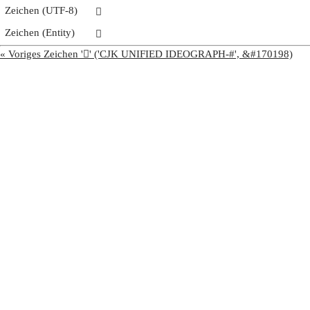
Zeichen (UTF-8)
𩣗
Zeichen (Entity)
𩣗
« Voriges Zeichen '𩣖' ('CJK UNIFIED IDEOGRAPH-#', &#170198)