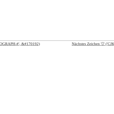
IDEOGRAPH-#', &#170192)
Nächstes Zeichen '𩣒' (