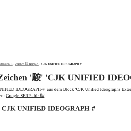
ÜBER
xtension B
›
Zeichen 𩣑 Beispiel
›
CJK UNIFIED IDEOGRAPH-#
 Zeichen '𩣑' 'CJK UNIFIED ID
 UNIFIED IDEOGRAPH-#' aus dem Block 'CJK Unified Ideographs Extens
en:
Google SERPs für 𩣑
von CJK UNIFIED IDEOGRAPH-#