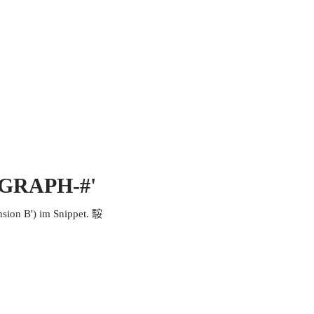
 MICH
KONTAKT UND IMPRESSUM
EOGRAPH-#'
ion B') im Snippet. 𩣑