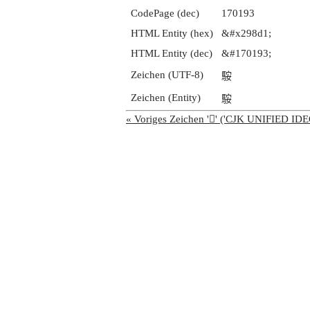
CodePage (dec)
170193
HTML Entity (hex)
&#x298d1;
HTML Entity (dec)
&#170193;
Zeichen (UTF-8)
𩣑
Zeichen (Entity)
𩣑
« Voriges Zeichen '𩣐' ('CJK UNIFIED 