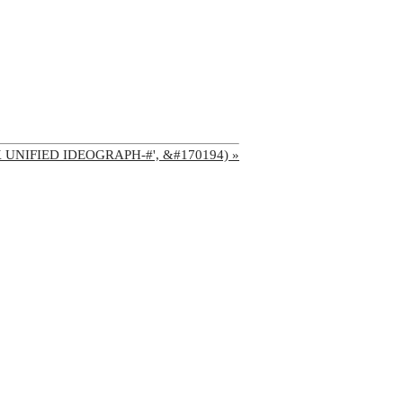
'CJK UNIFIED IDEOGRAPH-#', &#170194) »