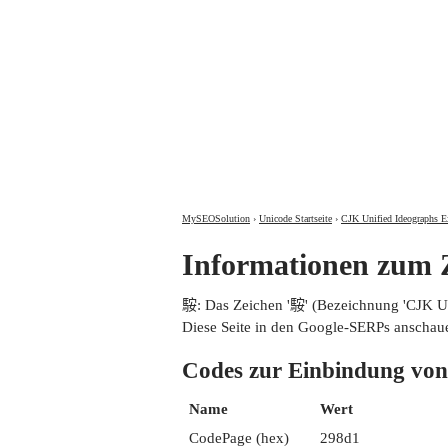
MySEOSolution
›
Unicode Startseite
›
CJK Unified Ideographs E
Informationen zum
𩣑: Das Zeichen '𩣑' (Bezeichnung 'CJK
Diese Seite in den Google-SERPs anschau
Codes zur Einbindung 
Name
Wert
CodePage (hex)
298d1