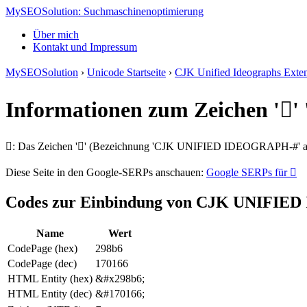
MySEOSolution: Suchmaschinenoptimierung
Über mich
Kontakt und Impressum
MySEOSolution
›
Unicode Startseite
›
CJK Unified Ideographs Exte
Informationen zum Zeichen '
𩢶: Das Zeichen '𩢶' (Bezeichnung 'CJK UNIFIED IDEOGRAPH-#' aus
Diese Seite in den Google-SERPs anschauen:
Google SERPs für 𩢶
Codes zur Einbindung von CJK UNIFI
Name
Wert
CodePage (hex)
298b6
CodePage (dec)
170166
HTML Entity (hex)
&#x298b6;
HTML Entity (dec)
&#170166;