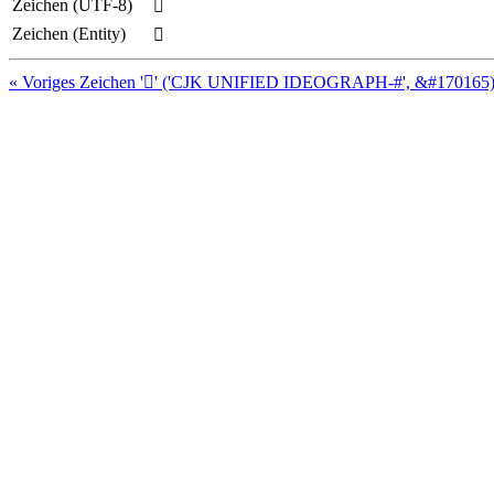
Zeichen (UTF-8)
𩢶
Zeichen (Entity)
𩢶
« Voriges Zeichen '𩢵' ('CJK UNIFIED IDEOGRAPH-#', &#170165