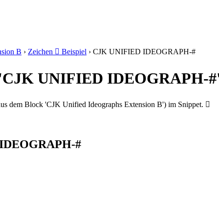
nsion B
›
Zeichen 𩢶 Beispiel
›
CJK UNIFIED IDEOGRAPH-#
𩢶' 'CJK UNIFIED IDEOGRAPH-#
 dem Block 'CJK Unified Ideographs Extension B') im Snippet. 𩢶
ED IDEOGRAPH-#