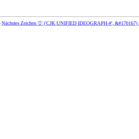
)
Nächstes Zeichen '𩢷' ('CJK UNIFIED IDEOGRAPH-#', &#170167) 