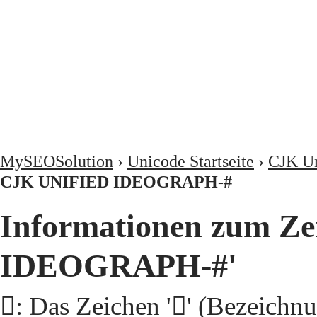
MySEOSolution
›
Unicode Startseite
›
CJK Un
CJK UNIFIED IDEOGRAPH-#
Informationen zum Ze
IDEOGRAPH-#'
𩢢: Das Zeichen '𩢢' (Beze