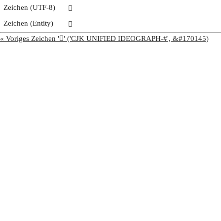
Zeichen (UTF-8)
𩢢
Zeichen (Entity)
𩢢
« Voriges Zeichen '𩢡' ('CJK UNIFIED IDEOGRAPH-#', &#170145)