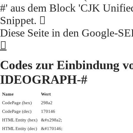
#' aus dem Block 'CJK Unifie
Snippet. 𩢢
Diese Seite in den Google-S
𩢢
Codes zur Einbindung 
IDEOGRAPH-#
Name
Wert
CodePage (hex)
298a2
CodePage (dec)
170146
HTML Entity (hex)
&#x298a2;
HTML Entity (dec)
&#170146;