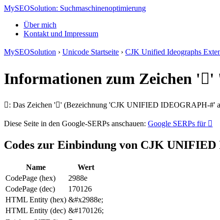
MySEOSolution: Suchmaschinenoptimierung
Über mich
Kontakt und Impressum
MySEOSolution
›
Unicode Startseite
›
CJK Unified Ideographs Exte
Informationen zum Zeichen '
𩢎: Das Zeichen '𩢎' (Bezeichnung 'CJK UNIFIED IDEOGRAPH-#' aus
Diese Seite in den Google-SERPs anschauen:
Google SERPs für 𩢎
Codes zur Einbindung von CJK UNIFI
Name
Wert
CodePage (hex)
2988e
CodePage (dec)
170126
HTML Entity (hex)
&#x2988e;
HTML Entity (dec)
&#170126;