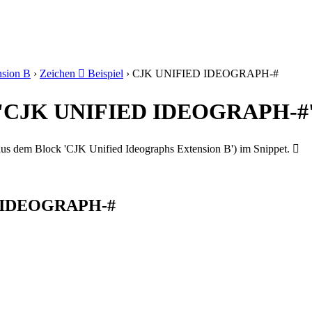
nsion B
›
Zeichen 𩢎 Beispiel
›
CJK UNIFIED IDEOGRAPH-#
𩢎' 'CJK UNIFIED IDEOGRAPH-#
 dem Block 'CJK Unified Ideographs Extension B') im Snippet. 𩢎
ED IDEOGRAPH-#