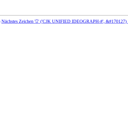
)
Nächstes Zeichen '𩢏' ('CJK UNIFIED IDEOGRAPH-#', &#170127) 