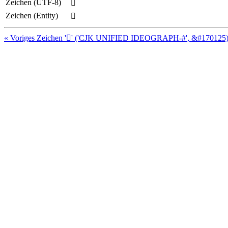
Zeichen (UTF-8)
𩢎
Zeichen (Entity)
𩢎
« Voriges Zeichen '𩢍' ('CJK UNIFIED IDEOGRAPH-#', &#170125