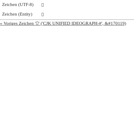
Zeichen (UTF-8)
𩢈
Zeichen (Entity)
𩢈
« Voriges Zeichen '𩢇' ('CJK UNIFIED IDEOGRAPH-#', &#170119)