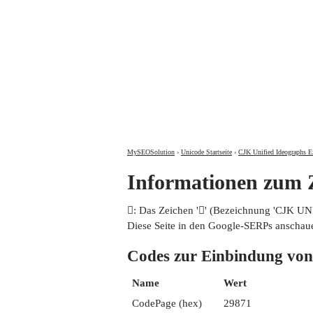
MySEOSolution
›
Unicode Startseite
›
CJK Unified Ideographs E
Informationen zum
𩡱: Das Zeichen '𩡱' (Bezeichnung 'CJK 
Diese Seite in den Google-SERPs anschau
Codes zur Einbindung 
Name
Wert
CodePage (hex)
29871