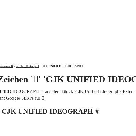
ÜBER
xtension B
›
Zeichen 𩡱 Beispiel
›
CJK UNIFIED IDEOGRAPH-#
 Zeichen '𩡱' 'CJK UNIFIED IDE
UNIFIED IDEOGRAPH-#' aus dem Block 'CJK Unified Ideographs Extensio
en:
Google SERPs für 𩡱
von CJK UNIFIED IDEOGRAPH-#