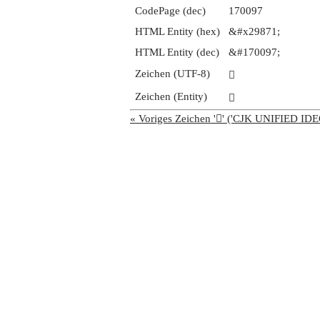
CodePage (dec)
170097
HTML Entity (hex)
&#x29871;
HTML Entity (dec)
&#170097;
Zeichen (UTF-8)
𩡱
Zeichen (Entity)
𩡱
« Voriges Zeichen '𩡰' ('CJK UNIFIED 