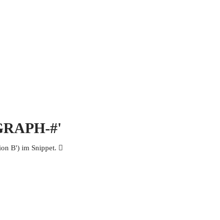
 MICH
KONTAKT UND IMPRESSUM
OGRAPH-#'
n B') im Snippet. 𩡱