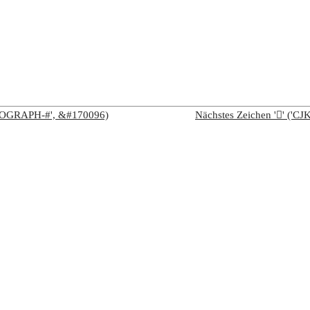
IDEOGRAPH-#', &#170096)
Nächstes Zeichen '𩡲' (