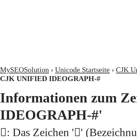
MySEOSolution
›
Unicode Startseite
›
CJK Un
CJK UNIFIED IDEOGRAPH-#
Informationen zum Ze
IDEOGRAPH-#'
𩡩: Das Zeichen '𩡩' (Beze