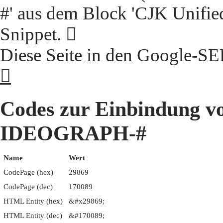
#' aus dem Block 'CJK Unifie
Snippet. 𩡩
Diese Seite in den Google-S
𩡩
Codes zur Einbindung 
IDEOGRAPH-#
Name
Wert
CodePage (hex)
29869
CodePage (dec)
170089
HTML Entity (hex)
&#x29869;
HTML Entity (dec)
&#170089;