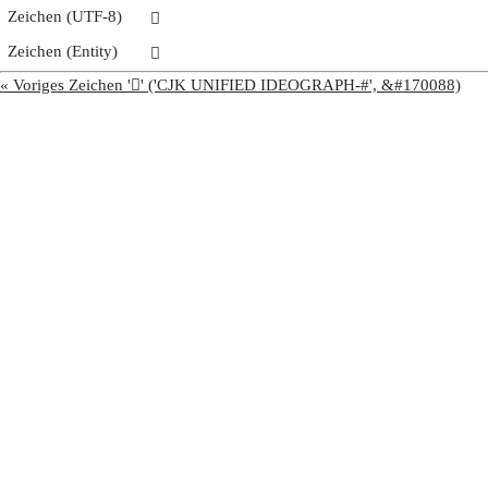
Zeichen (UTF-8)
𩡩
Zeichen (Entity)
𩡩
« Voriges Zeichen '𩡨' ('CJK UNIFIED IDEOGRAPH-#', &#170088)