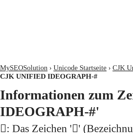
MySEOSolution
›
Unicode Startseite
›
CJK Un
CJK UNIFIED IDEOGRAPH-#
Informationen zum Ze
IDEOGRAPH-#'
𩡤: Das Zeichen '𩡤' (Beze