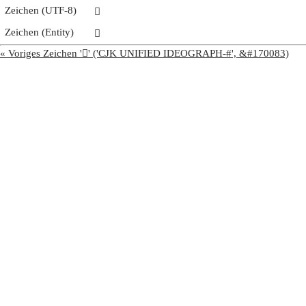
Zeichen (UTF-8)
𩡤
Zeichen (Entity)
𩡤
« Voriges Zeichen '𩡣' ('CJK UNIFIED IDEOGRAPH-#', &#170083)