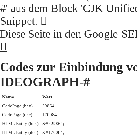
#' aus dem Block 'CJK Unifie
Snippet. 𩡤
Diese Seite in den Google-S
𩡤
Codes zur Einbindung 
IDEOGRAPH-#
Name
Wert
CodePage (hex)
29864
CodePage (dec)
170084
HTML Entity (hex)
&#x29864;
HTML Entity (dec)
&#170084;