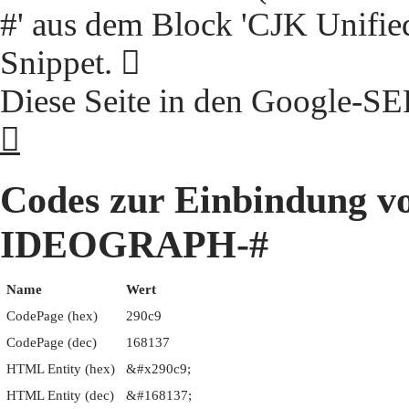
#' aus dem Block 'CJK Unifie
Snippet. 𩃉
Diese Seite in den Google-S
𩃉
Codes zur Einbindung 
IDEOGRAPH-#
Name
Wert
CodePage (hex)
290c9
CodePage (dec)
168137
HTML Entity (hex)
&#x290c9;
HTML Entity (dec)
&#168137;