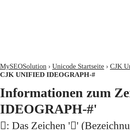
MySEOSolution
›
Unicode Startseite
›
CJK Un
CJK UNIFIED IDEOGRAPH-#
Informationen zum Ze
IDEOGRAPH-#'
𩃉: Das Zeichen '𩃉' (Beze