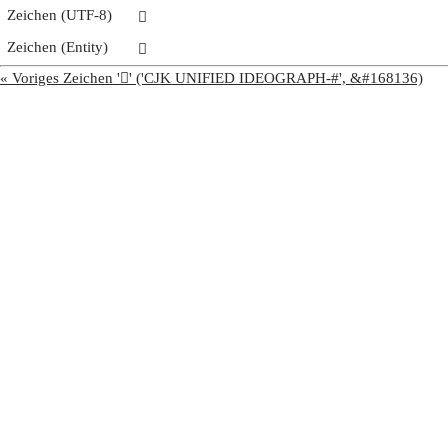
Zeichen (UTF-8)
𩃉
Zeichen (Entity)
𩃉
« Voriges Zeichen '𩃈' ('CJK UNIFIED IDEOGRAPH-#', &#168136)