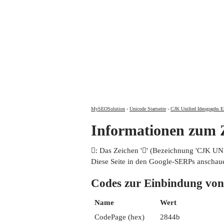
MySEOSolution
›
Unicode Startseite
›
CJK Unified Ideographs E
Informationen zum
𨑋: Das Zeichen '𨑋' (Bezeichnung 'CJK 
Diese Seite in den Google-SERPs anschau
Codes zur Einbindung 
Name
Wert
CodePage (hex)
2844b