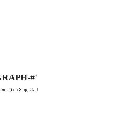
 MICH
KONTAKT UND IMPRESSUM
OGRAPH-#'
n B') im Snippet. 𨑋