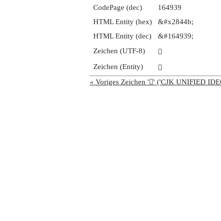
CodePage (dec)
164939
HTML Entity (hex)
&#x2844b;
HTML Entity (dec)
&#164939;
Zeichen (UTF-8)
𨑋
Zeichen (Entity)
𨑋
« Voriges Zeichen '𨑊' ('CJK UNIFIED 