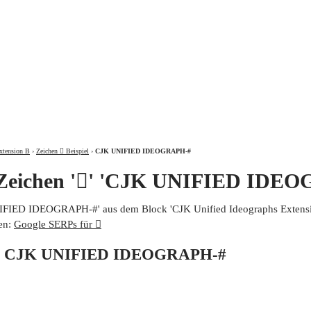
ÜBER
xtension B
›
Zeichen 𨑋 Beispiel
›
CJK UNIFIED IDEOGRAPH-#
 Zeichen '𨑋' 'CJK UNIFIED IDE
UNIFIED IDEOGRAPH-#' aus dem Block 'CJK Unified Ideographs Extensio
en:
Google SERPs für 𨑋
von CJK UNIFIED IDEOGRAPH-#