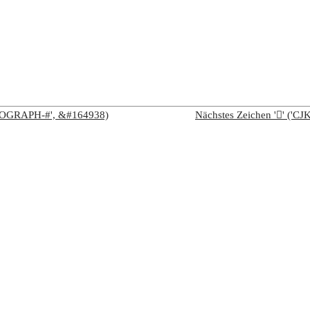
IDEOGRAPH-#', &#164938)
Nächstes Zeichen '𨑌' (