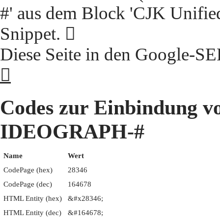
#' aus dem Block 'CJK Unifie
Snippet. 𨍆
Diese Seite in den Google-S
𨍆
Codes zur Einbindung 
IDEOGRAPH-#
Name
Wert
CodePage (hex)
28346
CodePage (dec)
164678
HTML Entity (hex)
&#x28346;
HTML Entity (dec)
&#164678;