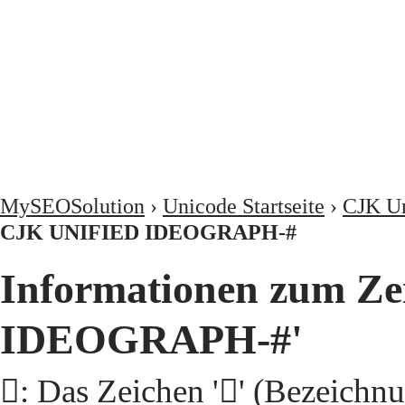
MySEOSolution
›
Unicode Startseite
›
CJK Un
CJK UNIFIED IDEOGRAPH-#
Informationen zum Ze
IDEOGRAPH-#'
𨍆: Das Zeichen '𨍆' (Beze