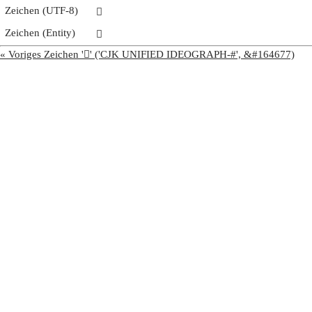
Zeichen (UTF-8)
𨍆
Zeichen (Entity)
𨍆
« Voriges Zeichen '𨍅' ('CJK UNIFIED IDEOGRAPH-#', &#164677)