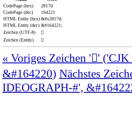
CodePage (hex)
2817d
CodePage (dec)
164221
HTML Entity (hex)
&#x2817d;
HTML Entity (dec)
&#164221;
Zeichen (UTF-8)
𨅽
Zeichen (Entity)
𨅽
« Voriges Zeichen '𨅼' (
&#164220)
Nächstes Zeich
IDEOGRAPH-#', &#164222