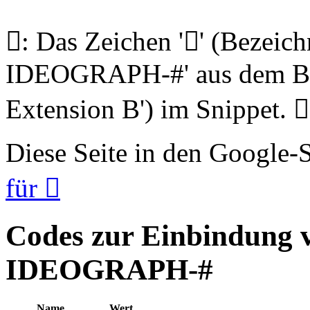
𨅽: Das Zeichen '𨅽' (Beze
IDEOGRAPH-#' aus dem Blo
Extension B') im Snippet. 𨅽
Diese Seite in den Google
für 𨅽
Codes zur Einbindung
IDEOGRAPH-#
Name
Wert