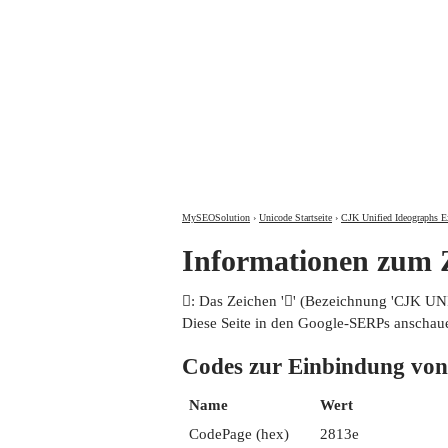
MySEOSolution
›
Unicode Startseite
›
CJK Unified Ideographs E
Informationen zum
𨄾: Das Zeichen '𨄾' (Bezeichnung 'CJK 
Diese Seite in den Google-SERPs anschau
Codes zur Einbindung 
Name
Wert
CodePage (hex)
2813e