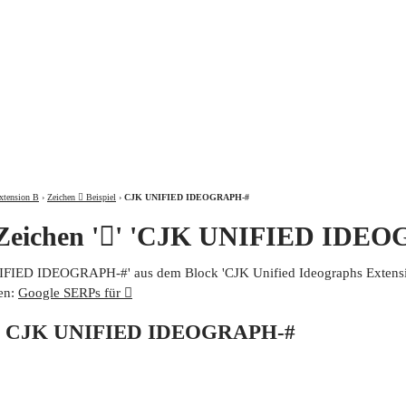
ÜBER
xtension B
›
Zeichen 𨄾 Beispiel
›
CJK UNIFIED IDEOGRAPH-#
 Zeichen '𨄾' 'CJK UNIFIED IDE
UNIFIED IDEOGRAPH-#' aus dem Block 'CJK Unified Ideographs Extensio
en:
Google SERPs für 𨄾
von CJK UNIFIED IDEOGRAPH-#