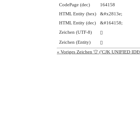
CodePage (dec)
164158
HTML Entity (hex)
&#x2813e;
HTML Entity (dec)
&#164158;
Zeichen (UTF-8)
𨄾
Zeichen (Entity)
𨄾
« Voriges Zeichen '𨄽' ('CJK UNIFIED 