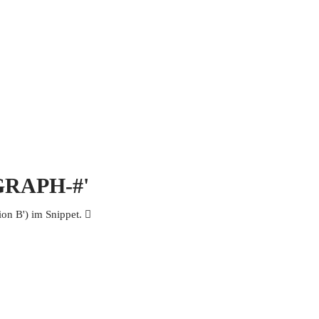
 MICH
KONTAKT UND IMPRESSUM
OGRAPH-#'
n B') im Snippet. 𨄾