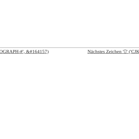
IDEOGRAPH-#', &#164157)
Nächstes Zeichen '𨄿' (