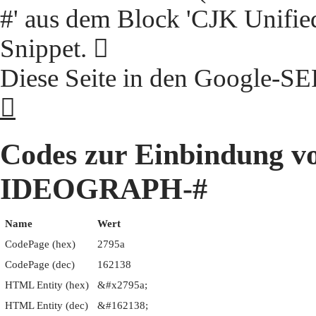
#' aus dem Block 'CJK Unifie
Snippet. 𧥚
Diese Seite in den Google-S
𧥚
Codes zur Einbindung 
IDEOGRAPH-#
Name
Wert
CodePage (hex)
2795a
CodePage (dec)
162138
HTML Entity (hex)
&#x2795a;
HTML Entity (dec)
&#162138;