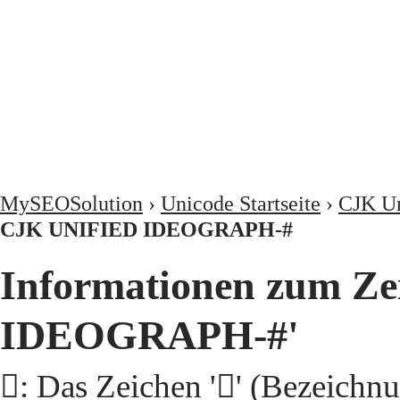
MySEOSolution
›
Unicode Startseite
›
CJK Un
CJK UNIFIED IDEOGRAPH-#
Informationen zum Ze
IDEOGRAPH-#'
𧥚: Das Zeichen '𧥚' (Beze