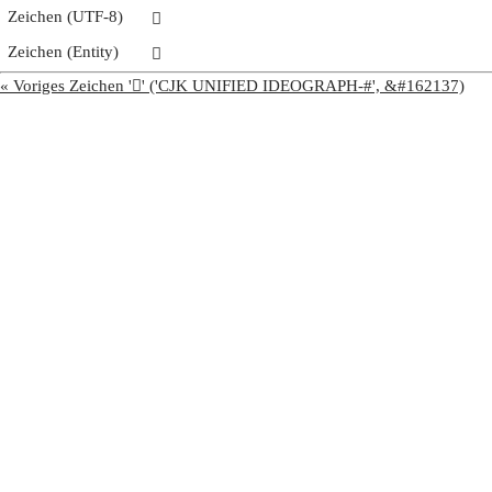
Zeichen (UTF-8)
𧥚
Zeichen (Entity)
𧥚
« Voriges Zeichen '𧥙' ('CJK UNIFIED IDEOGRAPH-#', &#162137)