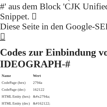
#' aus dem Block 'CJK Unifie
Snippet. 𧥊
Diese Seite in den Google-S
𧥊
Codes zur Einbindung 
IDEOGRAPH-#
Name
Wert
CodePage (hex)
2794a
CodePage (dec)
162122
HTML Entity (hex)
&#x2794a;
HTML Entity (dec)
&#162122;