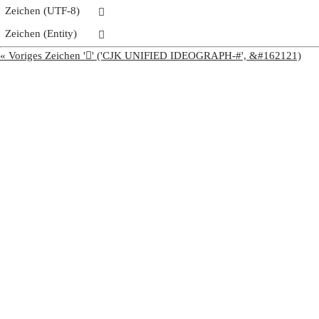
Zeichen (UTF-8)
𧥊
Zeichen (Entity)
𧥊
« Voriges Zeichen '𧥉' ('CJK UNIFIED IDEOGRAPH-#', &#162121)