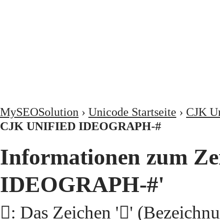
MySEOSolution
›
Unicode Startseite
›
CJK Un
CJK UNIFIED IDEOGRAPH-#
Informationen zum Ze
IDEOGRAPH-#'
𧥊: Das Zeichen '𧥊' (Beze