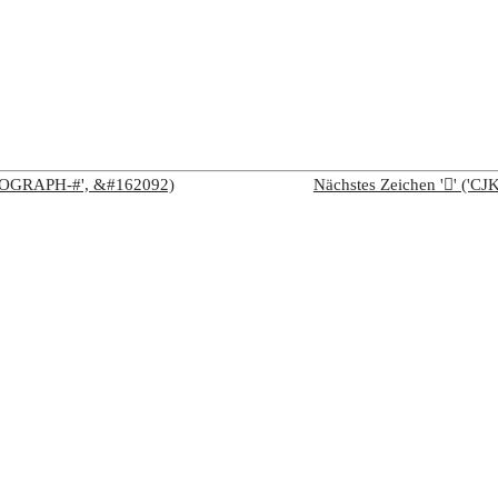
IDEOGRAPH-#', &#162092)
Nächstes Zeichen '𧤮' (