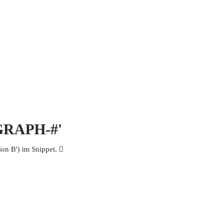
 MICH
KONTAKT UND IMPRESSUM
OGRAPH-#'
n B') im Snippet. 𧤭