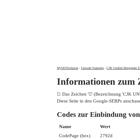
MySEOSolution
›
Unicode Startseite
›
CJK Unified Ideographs E
Informationen zum
𧤭: Das Zeichen '𧤭' (Bezeichnung 'CJK 
Diese Seite in den Google-SERPs anschau
Codes zur Einbindung 
Name
Wert
CodePage (hex)
2792d