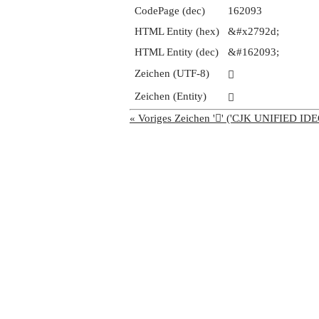
CodePage (dec)
162093
HTML Entity (hex)
&#x2792d;
HTML Entity (dec)
&#162093;
Zeichen (UTF-8)
𧤭
Zeichen (Entity)
𧤭
« Voriges Zeichen '𧤬' ('CJK UNIFIED 