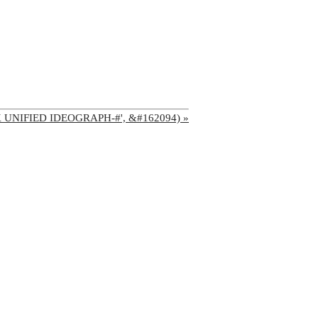
'CJK UNIFIED IDEOGRAPH-#', &#162094) »