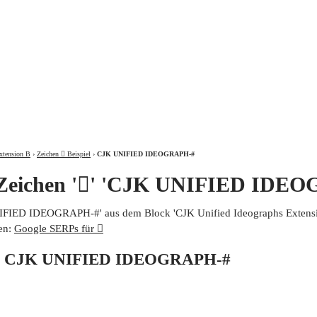
ÜBER
xtension B
›
Zeichen 𧤭 Beispiel
›
CJK UNIFIED IDEOGRAPH-#
 Zeichen '𧤭' 'CJK UNIFIED IDE
UNIFIED IDEOGRAPH-#' aus dem Block 'CJK Unified Ideographs Extensio
en:
Google SERPs für 𧤭
von CJK UNIFIED IDEOGRAPH-#