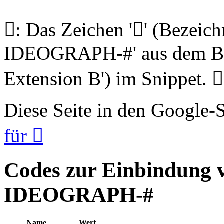
𦝆: Das Zeichen '𦝆' (Beze
IDEOGRAPH-#' aus dem Blo
Extension B') im Snippet. 𦝆
Diese Seite in den Google
für 𦝆
Codes zur Einbindung
IDEOGRAPH-#
Name
Wert