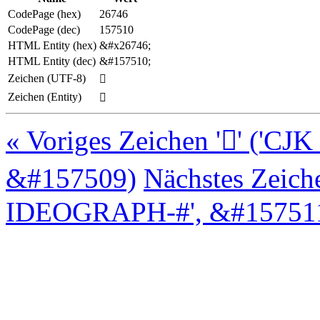
CodePage (hex)
26746
CodePage (dec)
157510
HTML Entity (hex)
&#x26746;
HTML Entity (dec)
&#157510;
Zeichen (UTF-8)
𦝆
Zeichen (Entity)
𦝆
« Voriges Zeichen '𦝅' (
&#157509)
Nächstes Zeich
IDEOGRAPH-#', &#157511