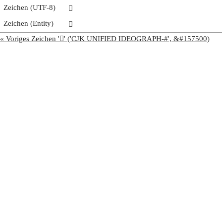
Zeichen (UTF-8)
𦜽
Zeichen (Entity)
𦜽
« Voriges Zeichen '𦜼' ('CJK UNIFIED IDEOGRAPH-#', &#157500)