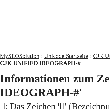
MySEOSolution
›
Unicode Startseite
›
CJK Un
CJK UNIFIED IDEOGRAPH-#
Informationen zum Ze
IDEOGRAPH-#'
𦜽: Das Zeichen '𦜽' (Beze