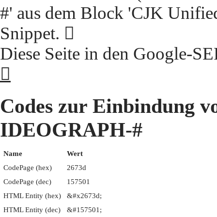
#' aus dem Block 'CJK Unifie
Snippet. 𦜽
Diese Seite in den Google-S
𦜽
Codes zur Einbindung 
IDEOGRAPH-#
Name
Wert
CodePage (hex)
2673d
CodePage (dec)
157501
HTML Entity (hex)
&#x2673d;
HTML Entity (dec)
&#157501;