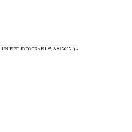
'CJK UNIFIED IDEOGRAPH-#', &#156651) »