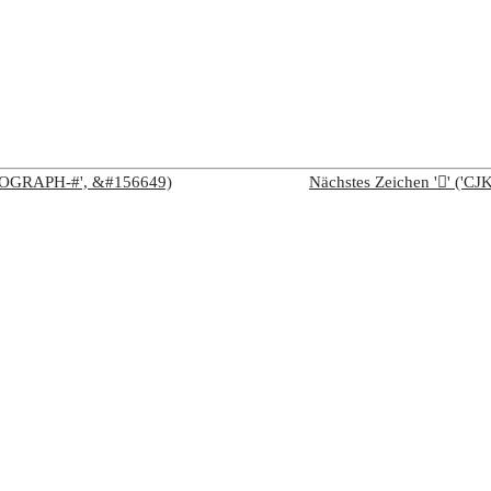
IDEOGRAPH-#', &#156649)
Nächstes Zeichen '𦏫' (