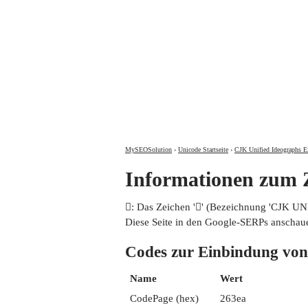
MySEOSolution
›
Unicode Startseite
›
CJK Unified Ideographs E
Informationen zum
𦏪: Das Zeichen '𦏪' (Bezeichnung 'CJK 
Diese Seite in den Google-SERPs anschau
Codes zur Einbindung 
Name
Wert
CodePage (hex)
263ea