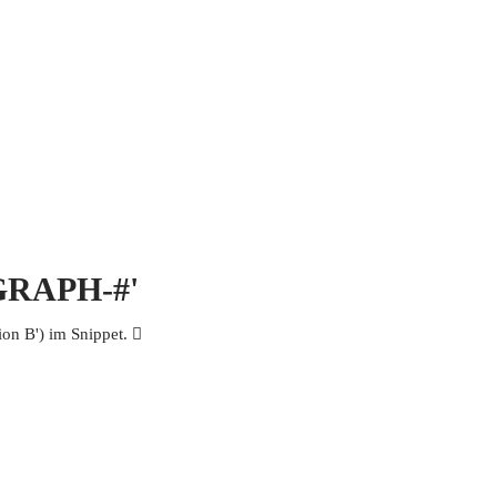
 MICH
KONTAKT UND IMPRESSUM
OGRAPH-#'
n B') im Snippet. 𦏪