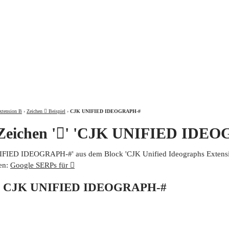
ÜBER
xtension B
›
Zeichen 𦏪 Beispiel
›
CJK UNIFIED IDEOGRAPH-#
 Zeichen '𦏪' 'CJK UNIFIED IDE
UNIFIED IDEOGRAPH-#' aus dem Block 'CJK Unified Ideographs Extensio
en:
Google SERPs für 𦏪
von CJK UNIFIED IDEOGRAPH-#