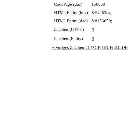
CodePage (dec)
156650
HTML Entity (hex)
&#x263ea;
HTML Entity (dec)
&#156650;
Zeichen (UTF-8)
𦏪
Zeichen (Entity)
𦏪
« Voriges Zeichen '𦏩' ('CJK UNIFIED 