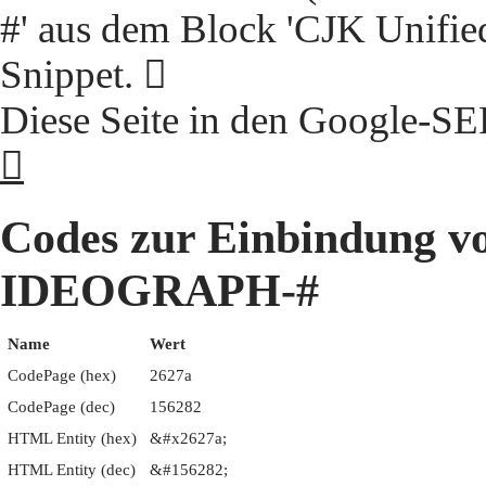
#' aus dem Block 'CJK Unifie
Snippet. 𦉺
Diese Seite in den Google-S
𦉺
Codes zur Einbindung 
IDEOGRAPH-#
Name
Wert
CodePage (hex)
2627a
CodePage (dec)
156282
HTML Entity (hex)
&#x2627a;
HTML Entity (dec)
&#156282;