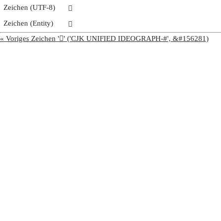
Zeichen (UTF-8)
𦉺
Zeichen (Entity)
𦉺
« Voriges Zeichen '𦉹' ('CJK UNIFIED IDEOGRAPH-#', &#156281)