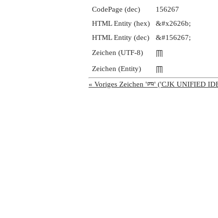
CodePage (dec)
156267
HTML Entity (hex)
&#x2626b;
HTML Entity (dec)
&#156267;
Zeichen (UTF-8)
𦉫
Zeichen (Entity)
𦉫
« Voriges Zeichen '𦉪' ('CJK UNIFIED 