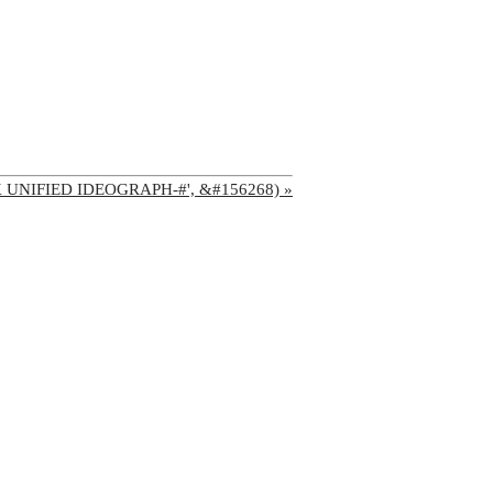
'CJK UNIFIED IDEOGRAPH-#', &#156268) »