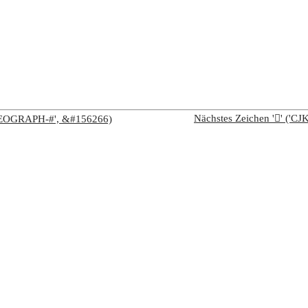
Nächstes Zeichen '𦉬' (
IDEOGRAPH-#', &#156266)