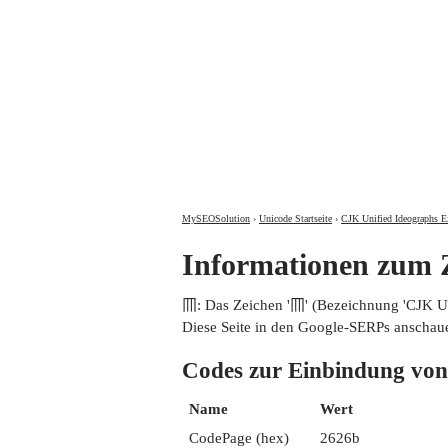
MySEOSolution
›
Unicode Startseite
›
CJK Unified Ideographs E
Informationen zum
𦉫: Das Zeichen '𦉫' (Bezeichnung 'CJK
Diese Seite in den Google-SERPs anschau
Codes zur Einbindung 
Name
Wert
CodePage (hex)
2626b