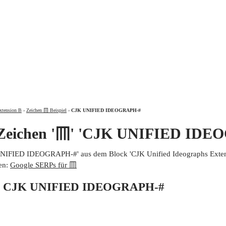
ÜBER
xtension B
›
Zeichen 𦉫 Beispiel
›
CJK UNIFIED IDEOGRAPH-#
 Zeichen '𦉫' 'CJK UNIFIED ID
 UNIFIED IDEOGRAPH-#' aus dem Block 'CJK Unified Ideographs Extens
en:
Google SERPs für 𦉫
von CJK UNIFIED IDEOGRAPH-#