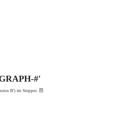
 MICH
KONTAKT UND IMPRESSUM
EOGRAPH-#'
ion B') im Snippet. 𦉫