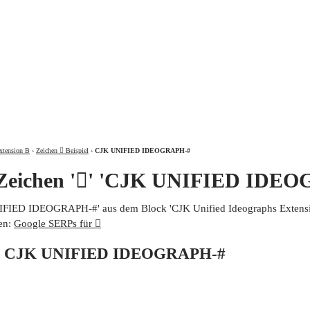
ÜBER
xtension B
›
Zeichen 𠛢 Beispiel
›
CJK UNIFIED IDEOGRAPH-#
 Zeichen '𠛢' 'CJK UNIFIED IDE
UNIFIED IDEOGRAPH-#' aus dem Block 'CJK Unified Ideographs Extensio
en:
Google SERPs für 𠛢
von CJK UNIFIED IDEOGRAPH-#