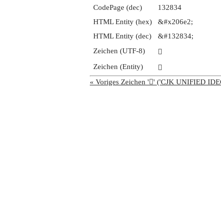
CodePage (dec)
132834
HTML Entity (hex)
&#x206e2;
HTML Entity (dec)
&#132834;
Zeichen (UTF-8)
𠛢
Zeichen (Entity)
𠛢
« Voriges Zeichen '𠛡' ('CJK UNIFIED 