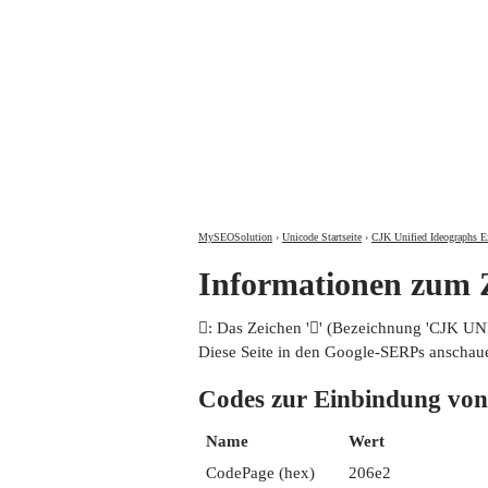
MySEOSolution
›
Unicode Startseite
›
CJK Unified Ideographs E
Informationen zum
𠛢: Das Zeichen '𠛢' (Bezeichnung 'CJK 
Diese Seite in den Google-SERPs anschau
Codes zur Einbindung 
Name
Wert
CodePage (hex)
206e2