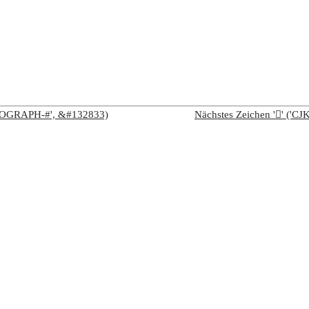
IDEOGRAPH-#', &#132833)
Nächstes Zeichen '𠛣' (