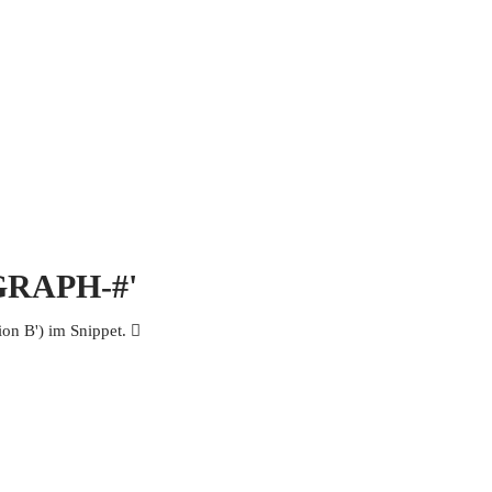
 MICH
KONTAKT UND IMPRESSUM
OGRAPH-#'
n B') im Snippet. 𠛢