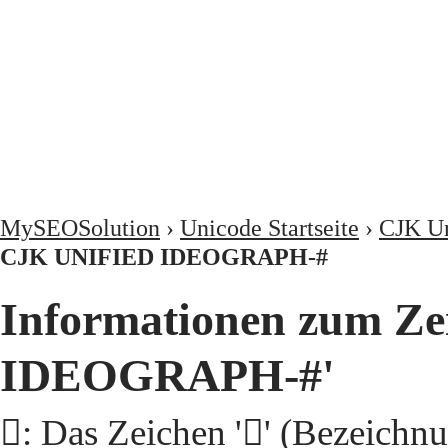
MySEOSolution
›
Unicode Startseite
›
CJK Un
CJK UNIFIED IDEOGRAPH-#
Informationen zum Ze
IDEOGRAPH-#'
𠚐: Das Zeichen '𠚐' (Beze