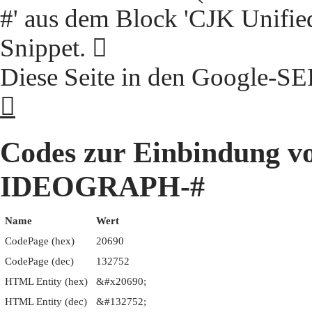
#' aus dem Block 'CJK Unifie
Snippet. 𠚐
Diese Seite in den Google-S
𠚐
Codes zur Einbindung 
IDEOGRAPH-#
Name
Wert
CodePage (hex)
20690
CodePage (dec)
132752
HTML Entity (hex)
&#x20690;
HTML Entity (dec)
&#132752;