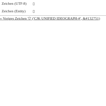
Zeichen (UTF-8)
𠚐
Zeichen (Entity)
𠚐
« Voriges Zeichen '𠚏' ('CJK UNIFIED IDEOGRAPH-#', &#132751)