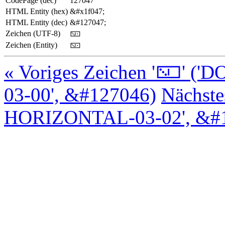
CodePage (dec)
127047
HTML Entity (hex)
&#x1f047;
HTML Entity (dec)
&#127047;
Zeichen (UTF-8)
🁇
Zeichen (Entity)
🁇
« Voriges Zeichen '🁆' 
03-00', &#127046)
Nächst
HORIZONTAL-03-02', &#1