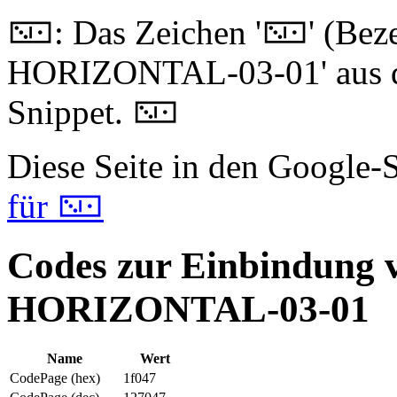
🁇: Das Zeichen '🁇' (B
HORIZONTAL-03-01' aus de
Snippet. 🁇
Diese Seite in den Google
für 🁇
Codes zur Einbindun
HORIZONTAL-03-01
Name
Wert
CodePage (hex)
1f047