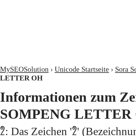
MySEOSolution
›
Unicode Startseite
›
Sora 
LETTER OH
Informationen zum Zei
SOMPENG LETTER 
𑃦: Das Zeichen '𑃦' (Beze