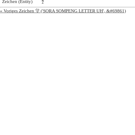
Zeichen (Entity)
𑃦
« Voriges Zeichen '𑃥' ('SORA SOMPENG LETTER UH', &#69861)