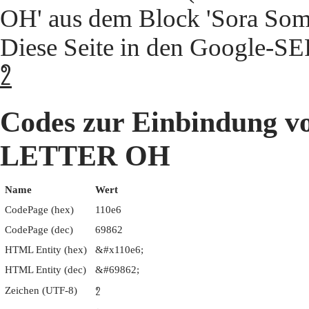
OH' aus dem Block 'Sora Somp
Diese Seite in den Google-S
𑃦
Codes zur Einbindung
LETTER OH
Name
Wert
CodePage (hex)
110e6
CodePage (dec)
69862
HTML Entity (hex)
&#x110e6;
HTML Entity (dec)
&#69862;
Zeichen (UTF-8)
𑃦