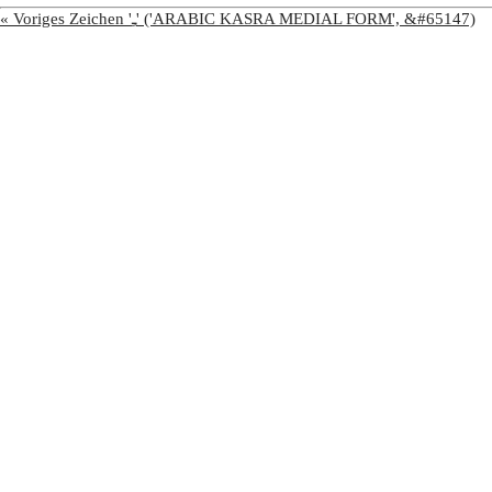
« Voriges Zeichen 'ﹻ' ('ARABIC KASRA MEDIAL FORM', &#65147)