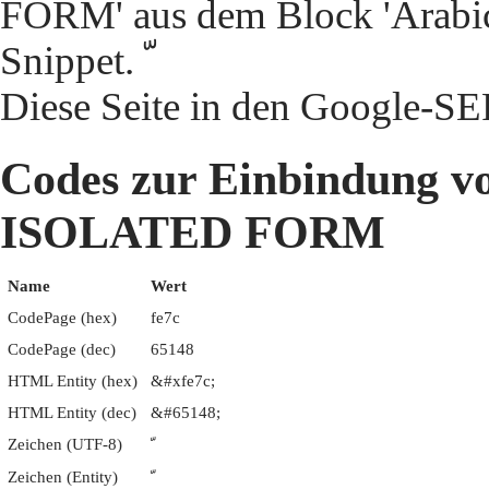
FORM' aus dem Block 'Arabic
Snippet. ﹼ
Diese Seite in den Google-S
Codes zur Einbindung
ISOLATED FORM
Name
Wert
CodePage (hex)
fe7c
CodePage (dec)
65148
HTML Entity (hex)
&#xfe7c;
HTML Entity (dec)
&#65148;
Zeichen (UTF-8)
ﹼ
Zeichen (Entity)
ﹼ