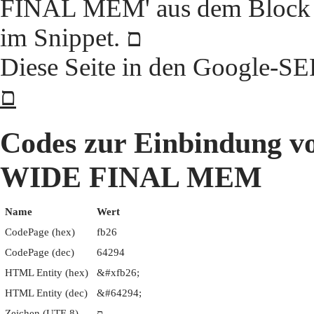
FINAL MEM' aus dem Block 'A
im Snippet. ﬦ
Diese Seite in den Google-S
ﬦ
Codes zur Einbindun
WIDE FINAL MEM
Name
Wert
CodePage (hex)
fb26
CodePage (dec)
64294
HTML Entity (hex)
&#xfb26;
HTML Entity (dec)
&#64294;
Zeichen (UTF-8)
ﬦ