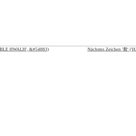
LABLE HWALH', &#54883)
Nächstes Zeichen '홥' 