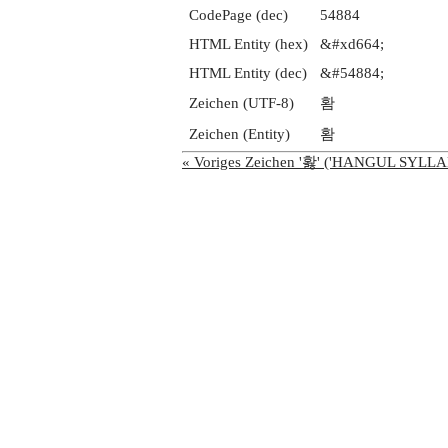
CodePage (dec)
54884
HTML Entity (hex)
&#xd664;
HTML Entity (dec)
&#54884;
Zeichen (UTF-8)
홤
Zeichen (Entity)
홤
« Voriges Zeichen '홣' ('HANGUL SYL