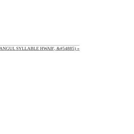
('HANGUL SYLLABLE HWAB', &#54885) »