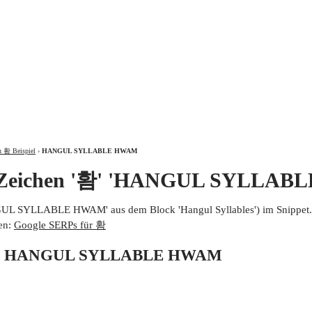
ÜBER
n 홤 Beispiel
›
HANGUL SYLLABLE HWAM
m Zeichen '홤' 'HANGUL SYLLA
UL SYLLABLE HWAM' aus dem Block 'Hangul Syllables') im Snippet
en:
Google SERPs für 홤
 von HANGUL SYLLABLE HWAM