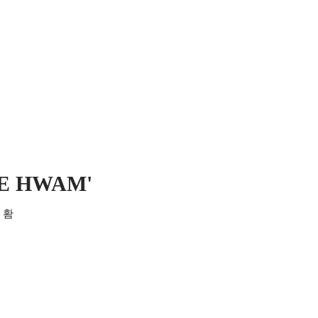
 MICH
KONTAKT UND IMPRESSUM
BLE HWAM'
. 홤