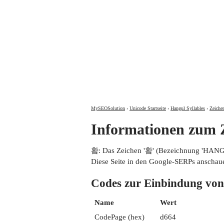
MySEOSolution
›
Unicode Startseite
›
Hangul Syllables
›
Zeiche
Informationen zu
홤: Das Zeichen '홤' (Bezeichnung 'HANG
Diese Seite in den Google-SERPs anschau
Codes zur Einbindung
Name
Wert
CodePage (hex)
d664