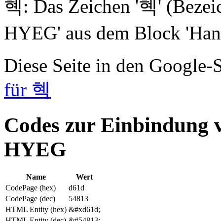
혝: Das Zeichen '혝' (Be
HYEG' aus dem Block 'Hang
Diese Seite in den Google
für 혝
Codes zur Einbindu
HYEG
Name
Wert
CodePage (hex)
d61d
CodePage (dec)
54813
HTML Entity (hex)
&#xd61d;
HTML Entity (dec)
&#54813;