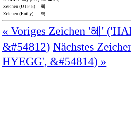
Zeichen (UTF-8)
혝
Zeichen (Entity)
혝
« Voriges Zeichen '혜' (
&#54812)
Nächstes Zeic
HYEGG', &#54814) »