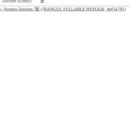
Zeichen (Entity)
혌
« Voriges Zeichen '혋' ('HANGUL SYLLABLE HYEOLB', &#54795)