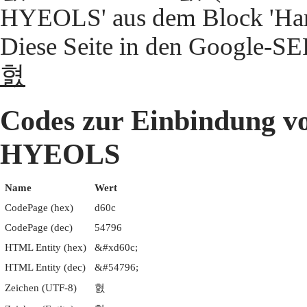
HYEOLS' aus dem Block 'Hang
Diese Seite in den Google-S
혌
Codes zur Einbindun
HYEOLS
Name
Wert
CodePage (hex)
d60c
CodePage (dec)
54796
HTML Entity (hex)
&#xd60c;
HTML Entity (dec)
&#54796;
Zeichen (UTF-8)
혌