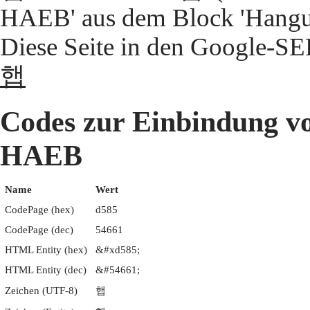
HAEB' aus dem Block 'Hangul
Diese Seite in den Google-S
햅
Codes zur Einbindun
HAEB
Name
Wert
CodePage (hex)
d585
CodePage (dec)
54661
HTML Entity (hex)
&#xd585;
HTML Entity (dec)
&#54661;
Zeichen (UTF-8)
햅