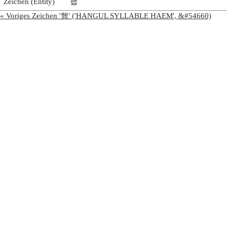
Zeichen (Entity)
햅
« Voriges Zeichen '햄' ('HANGUL SYLLABLE HAEM', &#54660)