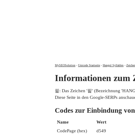
MySEOSolution
›
Unicode Startseite
›
Hangul Syllables
›
Zeiche
Informationen zum
핉: Das Zeichen '핉' (Bezeichnung 'HANG
Diese Seite in den Google-SERPs anschau
Codes zur Einbindung 
Name
Wert
CodePage (hex)
d549