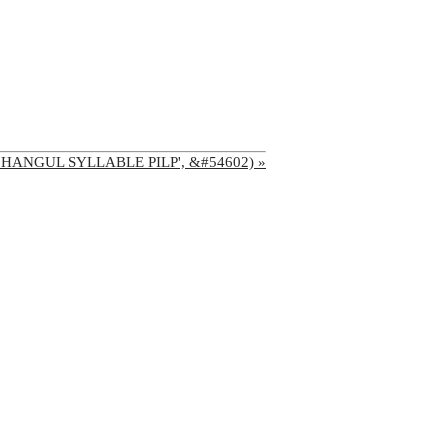
' ('HANGUL SYLLABLE PILP', &#54602) »