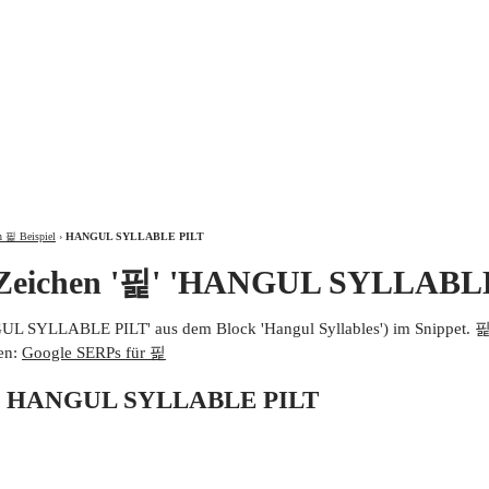
ÜBER
n 핉 Beispiel
›
HANGUL SYLLABLE PILT
 Zeichen '핉' 'HANGUL SYLLABL
UL SYLLABLE PILT' aus dem Block 'Hangul Syllables') im Snippet. 
en:
Google SERPs für 핉
von HANGUL SYLLABLE PILT