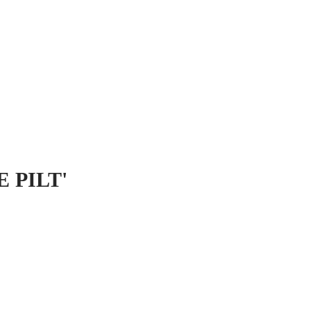
 MICH
KONTAKT UND IMPRESSUM
E PILT'
핉