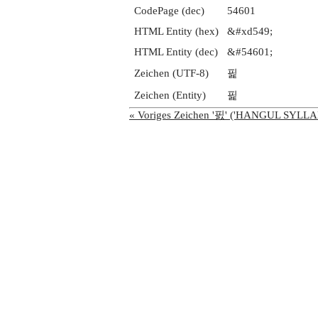
CodePage (dec)
54601
HTML Entity (hex)
&#xd549;
HTML Entity (dec)
&#54601;
Zeichen (UTF-8)
핉
Zeichen (Entity)
핉
« Voriges Zeichen '핈' ('HANGUL SYLLA