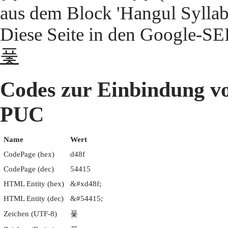
aus dem Block 'Hangul Syllab
Diese Seite in den Google-S
풏
Codes zur Einbindun
PUC
Name
Wert
CodePage (hex)
d48f
CodePage (dec)
54415
HTML Entity (hex)
&#xd48f;
HTML Entity (dec)
&#54415;
Zeichen (UTF-8)
풏