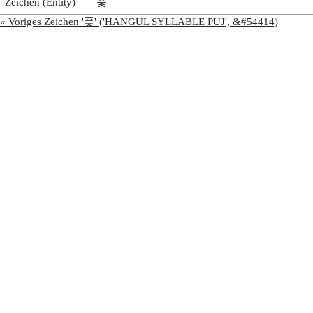
Zeichen (Entity)
풏
« Voriges Zeichen '풎' ('HANGUL SYLLABLE PUJ', &#54414)