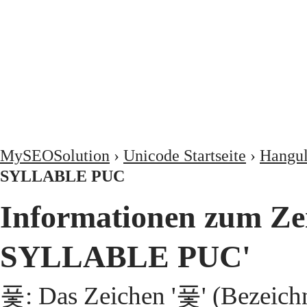
MySEOSolution
›
Unicode Startseite
›
Hangul
SYLLABLE PUC
Informationen zum Z
SYLLABLE PUC'
풏: Das Zeichen '풏' (Beze