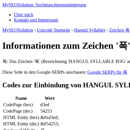
MySEOSolution: Suchmaschinenoptimierung
Über mich
Kontakt und Impressum
MySEOSolution
›
Unicode Startseite
›
Hangul Syllables
›
Zeichen 폭 
Informationen zum Zeichen 
폭: Das Zeichen '폭' (Bezeichnung 'HANGUL SYLLABLE POG' aus d
Diese Seite in den Google-SERPs anschauen:
Google SERPs für 폭
Codes zur Einbindung von HANGUL S
Name
Wert
CodePage (hex)
d3ed
CodePage (dec)
54253
HTML Entity (hex)
&#xd3ed;
HTML Entity (dec)
&#54253;