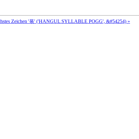
hstes Zeichen '폮' ('HANGUL SYLLABLE POGG', &#54254) »