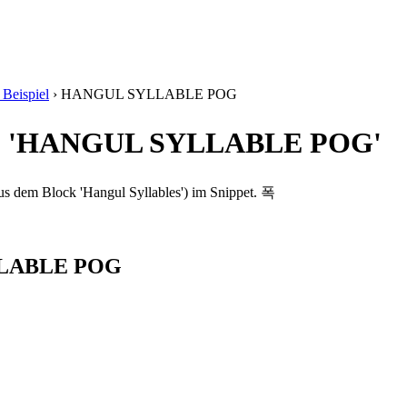
Beispiel
›
HANGUL SYLLABLE POG
'폭' 'HANGUL SYLLABLE POG'
em Block 'Hangul Syllables') im Snippet. 폭
YLLABLE POG