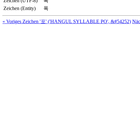
Zeichen (UTF-8)
폭
Zeichen (Entity)
폭
« Voriges Zeichen '포' ('HANGUL SYLLABLE PO', &#54252)
Näc