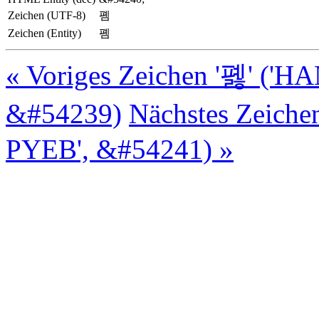
Zeichen (UTF-8)
폠
Zeichen (Entity)
폠
« Voriges Zeichen '폟' 
&#54239)
Nächstes Zeic
PYEB', &#54241) »