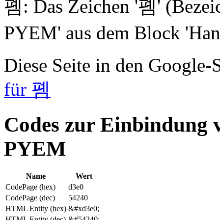
폠: Das Zeichen '폠' (Be
PYEM' aus dem Block 'Hang
Diese Seite in den Google
für 폠
Codes zur Einbindu
PYEM
Name
Wert
CodePage (hex)
d3e0
CodePage (dec)
54240
HTML Entity (hex)
&#xd3e0;
HTML Entity (dec)
&#54240;