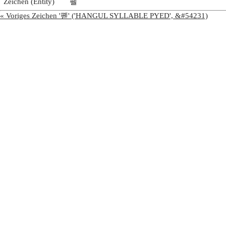
Zeichen (Entity)
폘
« Voriges Zeichen '폗' ('HANGUL SYLLABLE PYED', &#54231)