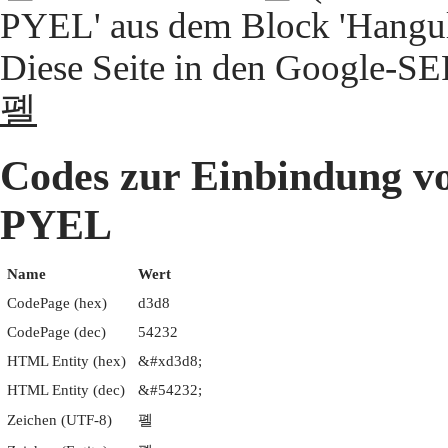
PYEL' aus dem Block 'Hangul 
Diese Seite in den Google-S
폘
Codes zur Einbindun
PYEL
Name
Wert
CodePage (hex)
d3d8
CodePage (dec)
54232
HTML Entity (hex)
&#xd3d8;
HTML Entity (dec)
&#54232;
Zeichen (UTF-8)
폘