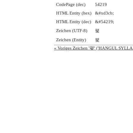
CodePage (dec)
54219
HTML Entity (hex)
&#xd3cb;
HTML Entity (dec)
&#54219;
Zeichen (UTF-8)
폋
Zeichen (Entity)
폋
« Voriges Zeichen '폊' ('HANGUL SYLL