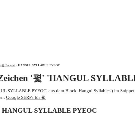
ÜBER
n 폋 Beispiel
›
HANGUL SYLLABLE PYEOC
m Zeichen '폋' 'HANGUL SYLLAB
UL SYLLABLE PYEOC' aus dem Block 'Hangul Syllables') im Snippet
en:
Google SERPs für 폋
 von HANGUL SYLLABLE PYEOC