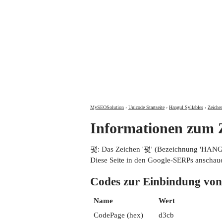
MySEOSolution
›
Unicode Startseite
›
Hangul Syllables
›
Zeiche
Informationen zu
폋: Das Zeichen '폋' (Bezeichnung 'HANG
Diese Seite in den Google-SERPs anschau
Codes zur Einbindung
Name
Wert
CodePage (hex)
d3cb