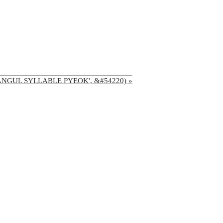
('HANGUL SYLLABLE PYEOK', &#54220) »