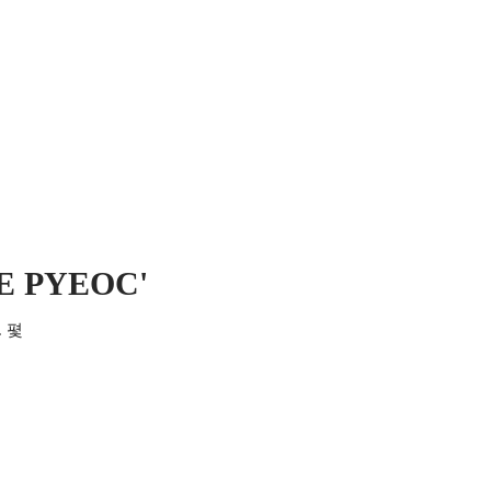
 MICH
KONTAKT UND IMPRESSUM
LE PYEOC'
. 폋