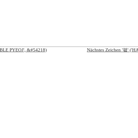
ABLE PYEOJ', &#54218)
Nächstes Zeichen '폌' 