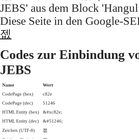
JEBS' aus dem Block 'Hangul 
Diese Seite in den Google-S
젮
Codes zur Einbindun
JEBS
Name
Wert
CodePage (hex)
c82e
CodePage (dec)
51246
HTML Entity (hex)
&#xc82e;
HTML Entity (dec)
&#51246;
Zeichen (UTF-8)
젮