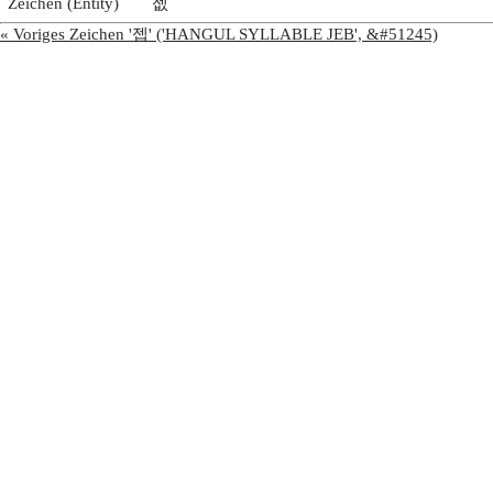
Zeichen (Entity)
젮
« Voriges Zeichen '젭' ('HANGUL SYLLABLE JEB', &#51245)